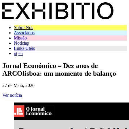
Sobre Nós
Associados
Missão
Notícias
Links Úteis
pt
en
Jornal Económico – Dez anos de
ARCOlisboa: um momento de balanço
27 de Maio, 2026
Ver notícia